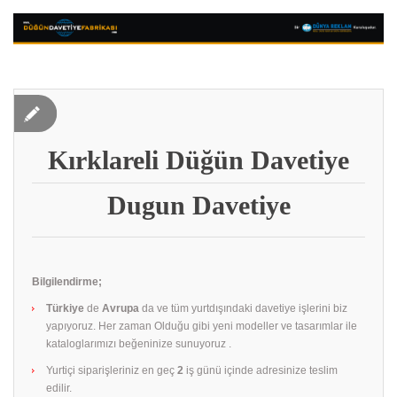
Kırklareli Düğün Davetiye
Dugun Davetiye
Bilgilendirme;
Türkiye
de
Avrupa
da ve tüm yurtdışındaki davetiye işlerini biz
yapıyoruz. Her zaman Olduğu gibi yeni modeller ve tasarımlar ile
kataloglarımızı beğeninize sunuyoruz .
Yurtiçi siparişleriniz en geç
2
iş günü içinde adresinize teslim
edilir.