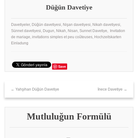
Düğün Davetiye
Davetiyeler, Düğün davetiyesi, Nişan davetiyesi, Nikah davetiyesi,
Sünnet davetiyesi, Dugun, Nikah, Nisan, Sunnet Davetiye, Invitation
de mariage, invitations simples et peu coûteuses, Hochzeitskarten
Einladung
Save
← Yahşihan Düğün Davetiye
İnece Davetiye →
Mutluluğun Formülü