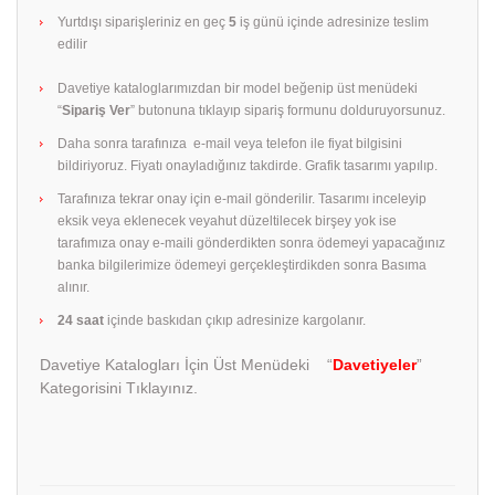
Yurtdışı siparişleriniz en geç
5
iş günü içinde adresinize teslim
edilir
Davetiye kataloglarımızdan bir model beğenip üst menüdeki
“
Sipariş Ver
” butonuna tıklayıp sipariş formunu dolduruyorsunuz.
Daha sonra tarafınıza e-mail veya telefon ile fiyat bilgisini
bildiriyoruz. Fiyatı onayladığınız takdirde. Grafik tasarımı yapılıp.
Tarafınıza tekrar onay için e-mail gönderilir. Tasarımı inceleyip
eksik veya eklenecek veyahut düzeltilecek birşey yok ise
tarafımıza onay e-maili gönderdikten sonra ödemeyi yapacağınız
banka bilgilerimize ödemeyi gerçekleştirdikden sonra Basıma
alınır.
24 saat
içinde baskıdan çıkıp adresinize kargolanır.
Davetiye Katalogları İçin Üst Menüdeki “
Davetiyeler
”
Kategorisini Tıklayınız.