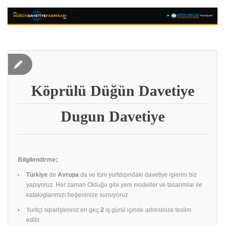
Köprülü Düğün Davetiye
Dugun Davetiye
Bilgilendirme;
Türkiye
de
Avrupa
da ve tüm yurtdışındaki davetiye işlerini biz
yapıyoruz. Her zaman Olduğu gibi yeni modeller ve tasarımlar ile
kataloglarımızı beğeninize sunuyoruz .
Yurtiçi siparişleriniz en geç
2
iş günü içinde adresinize teslim
edilir.