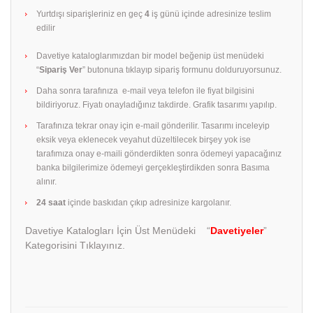
Yurtdışı siparişleriniz en geç
4
iş günü içinde adresinize teslim
edilir
Davetiye kataloglarımızdan bir model beğenip üst menüdeki
“
Sipariş Ver
” butonuna tıklayıp sipariş formunu dolduruyorsunuz.
Daha sonra tarafınıza e-mail veya telefon ile fiyat bilgisini
bildiriyoruz. Fiyatı onayladığınız takdirde. Grafik tasarımı yapılıp.
Tarafınıza tekrar onay için e-mail gönderilir. Tasarımı inceleyip
eksik veya eklenecek veyahut düzeltilecek birşey yok ise
tarafımıza onay e-maili gönderdikten sonra ödemeyi yapacağınız
banka bilgilerimize ödemeyi gerçekleştirdikden sonra Basıma
alınır.
24 saat
içinde baskıdan çıkıp adresinize kargolanır.
Davetiye Katalogları İçin Üst Menüdeki “
Davetiyeler
”
Kategorisini Tıklayınız.