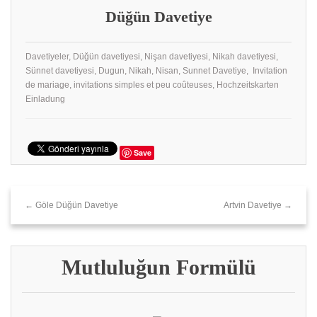
Düğün Davetiye
Davetiyeler, Düğün davetiyesi, Nişan davetiyesi, Nikah davetiyesi,
Sünnet davetiyesi, Dugun, Nikah, Nisan, Sunnet Davetiye, Invitation
de mariage, invitations simples et peu coûteuses, Hochzeitskarten
Einladung
Save
← Göle Düğün Davetiye
Artvin Davetiye →
Mutluluğun Formülü