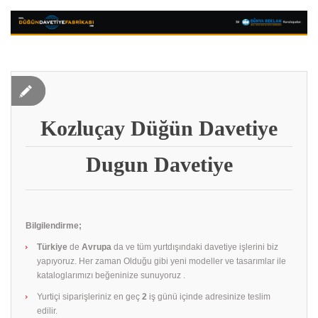
Kozluçay Düğün Davetiye
Dugun Davetiye
Bilgilendirme;
Türkiye
de
Avrupa
da ve tüm yurtdışındaki davetiye işlerini biz
yapıyoruz. Her zaman Olduğu gibi yeni modeller ve tasarımlar ile
kataloglarımızı beğeninize sunuyoruz .
Yurtiçi siparişleriniz en geç
2
iş günü içinde adresinize teslim
edilir.