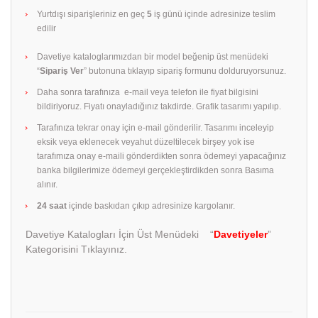
Yurtdışı siparişleriniz en geç
5
iş günü içinde adresinize teslim
edilir
Davetiye kataloglarımızdan bir model beğenip üst menüdeki
“
Sipariş Ver
” butonuna tıklayıp sipariş formunu dolduruyorsunuz.
Daha sonra tarafınıza e-mail veya telefon ile fiyat bilgisini
bildiriyoruz. Fiyatı onayladığınız takdirde. Grafik tasarımı yapılıp.
Tarafınıza tekrar onay için e-mail gönderilir. Tasarımı inceleyip
eksik veya eklenecek veyahut düzeltilecek birşey yok ise
tarafımıza onay e-maili gönderdikten sonra ödemeyi yapacağınız
banka bilgilerimize ödemeyi gerçekleştirdikden sonra Basıma
alınır.
24 saat
içinde baskıdan çıkıp adresinize kargolanır.
Davetiye Katalogları İçin Üst Menüdeki “
Davetiyeler
”
Kategorisini Tıklayınız.