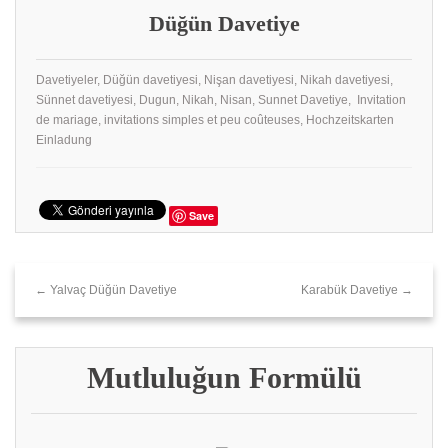
Düğün Davetiye
Davetiyeler, Düğün davetiyesi, Nişan davetiyesi, Nikah davetiyesi,
Sünnet davetiyesi, Dugun, Nikah, Nisan, Sunnet Davetiye, Invitation
de mariage, invitations simples et peu coûteuses, Hochzeitskarten
Einladung
Save
← Yalvaç Düğün Davetiye
Karabük Davetiye →
Mutluluğun Formülü