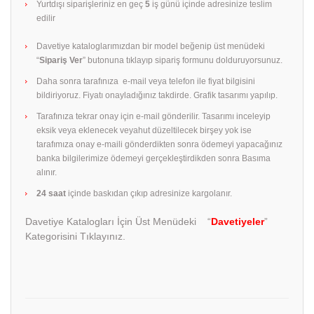
Yurtdışı siparişleriniz en geç
5
iş günü içinde adresinize teslim
edilir
Davetiye kataloglarımızdan bir model beğenip üst menüdeki
“
Sipariş Ver
” butonuna tıklayıp sipariş formunu dolduruyorsunuz.
Daha sonra tarafınıza e-mail veya telefon ile fiyat bilgisini
bildiriyoruz. Fiyatı onayladığınız takdirde. Grafik tasarımı yapılıp.
Tarafınıza tekrar onay için e-mail gönderilir. Tasarımı inceleyip
eksik veya eklenecek veyahut düzeltilecek birşey yok ise
tarafımıza onay e-maili gönderdikten sonra ödemeyi yapacağınız
banka bilgilerimize ödemeyi gerçekleştirdikden sonra Basıma
alınır.
24 saat
içinde baskıdan çıkıp adresinize kargolanır.
Davetiye Katalogları İçin Üst Menüdeki “
Davetiyeler
”
Kategorisini Tıklayınız.