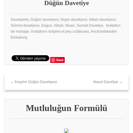
Düğün Davetiye
Davetiyeler, Düğün davetiyesi, Nişan davetiyesi, Nikah davetiyesi,
Sünnet davetiyesi, Dugun, Nikah, Nisan, Sunnet Davetiye, Invitation
de mariage, invitations simples et peu coûteuses, Hochzeitskarten
Einladung
Save
← Kırşehir Düğün Davetiyesi
Akyurt Davetiye →
Mutluluğun Formülü