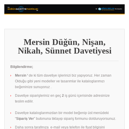
Mersin Düğün, Nişan,
Nikah, Sünnet Davetiyesi
Bilgilendirme;
Mersin ‘
de ki tüm davetiye işlerinizi biz yapıyoruz. Her zaman
Olduğu gibi yeni modeller ve tasarımlar ile kataloglarımızı
beğeninize sunuyoruz .
Davetiye siparişleriniz en geç
2
iş günü içerisinde adresinize
teslim edilir.
Davetiye kataloglarımızdan bir model beğenip üst menüdeki
“
Sipariş Ver
” butonuna tıklayıp sipariş formunu dolduruyorsunuz.
Daha sonra tarafınıza e-mail veya telefon ile fiyat bilgisini