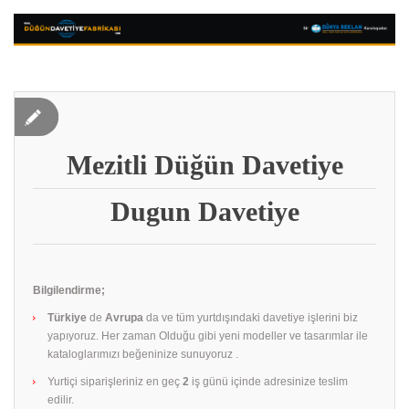
Mezitli Düğün Davetiye
Dugun Davetiye
Bilgilendirme;
Türkiye
de
Avrupa
da ve tüm yurtdışındaki davetiye işlerini biz
yapıyoruz. Her zaman Olduğu gibi yeni modeller ve tasarımlar ile
kataloglarımızı beğeninize sunuyoruz .
Yurtiçi siparişleriniz en geç
2
iş günü içinde adresinize teslim
edilir.