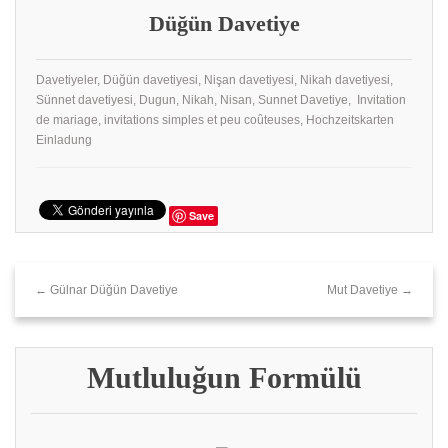
Düğün Davetiye
Davetiyeler, Düğün davetiyesi, Nişan davetiyesi, Nikah davetiyesi,
Sünnet davetiyesi, Dugun, Nikah, Nisan, Sunnet Davetiye, Invitation
de mariage, invitations simples et peu coûteuses, Hochzeitskarten
Einladung
Save
← Gülnar‎ Düğün Davetiye
Mut Davetiye →
Mutluluğun Formülü