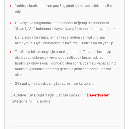
Yurtdışı siparişleriniz en geç
5
iş günü içinde adresinize teslim
edilir
Davetiye kataloglarımızdan bir model beğenip üst menüdeki
“
Sipariş Ver
” butonuna tıklayıp sipariş formunu dolduruyorsunuz.
Daha sonra tarafınıza e-mail veya telefon ile fiyat bilgisini
bildiriyoruz. Fiyatı onayladığınız takdirde. Grafik tasarımı yapılıp.
Tarafınıza tekrar onay için e-mail gönderilir. Tasarımı inceleyip
eksik veya eklenecek veyahut düzeltilecek birşey yok ise
tarafımıza onay e-maili gönderdikten sonra ödemeyi yapacağınız
banka bilgilerimize ödemeyi gerçekleştirdikden sonra Basıma
alınır.
24 saat
içinde baskıdan çıkıp adresinize kargolanır.
Davetiye Katalogları İçin Üst Menüdeki “
Davetiyeler
”
Kategorisini Tıklayınız.