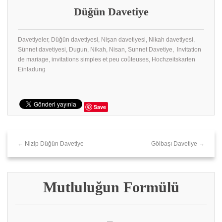
Düğün Davetiye
Davetiyeler, Düğün davetiyesi, Nişan davetiyesi, Nikah davetiyesi,
Sünnet davetiyesi, Dugun, Nikah, Nisan, Sunnet Davetiye, Invitation
de mariage, invitations simples et peu coûteuses, Hochzeitskarten
Einladung
Save
← Nizip Düğün Davetiye
Gölbaşı Davetiye →
Mutluluğun Formülü