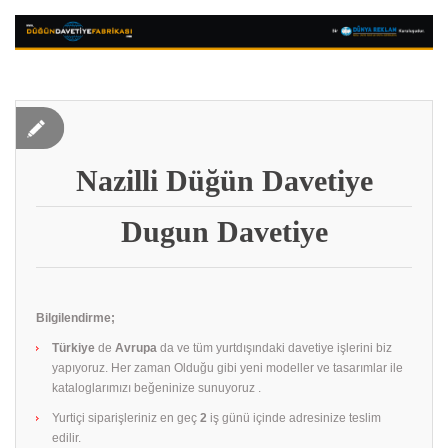
Nazilli Düğün Davetiye
Dugun Davetiye
Bilgilendirme;
Türkiye
de
Avrupa
da ve tüm yurtdışındaki davetiye işlerini biz
yapıyoruz. Her zaman Olduğu gibi yeni modeller ve tasarımlar ile
kataloglarımızı beğeninize sunuyoruz .
Yurtiçi siparişleriniz en geç
2
iş günü içinde adresinize teslim
edilir.