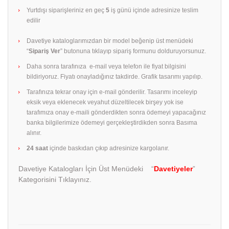
Yurtdışı siparişleriniz en geç
5
iş günü içinde adresinize teslim
edilir
Davetiye kataloglarımızdan bir model beğenip üst menüdeki
“
Sipariş Ver
” butonuna tıklayıp sipariş formunu dolduruyorsunuz.
Daha sonra tarafınıza e-mail veya telefon ile fiyat bilgisini
bildiriyoruz. Fiyatı onayladığınız takdirde. Grafik tasarımı yapılıp.
Tarafınıza tekrar onay için e-mail gönderilir. Tasarımı inceleyip
eksik veya eklenecek veyahut düzeltilecek birşey yok ise
tarafımıza onay e-maili gönderdikten sonra ödemeyi yapacağınız
banka bilgilerimize ödemeyi gerçekleştirdikden sonra Basıma
alınır.
24 saat
içinde baskıdan çıkıp adresinize kargolanır.
Davetiye Katalogları İçin Üst Menüdeki “
Davetiyeler
”
Kategorisini Tıklayınız.