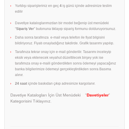
Yurtdışı siparişleriniz en geç
4
iş günü içinde adresinize teslim
edilir
Davetiye kataloglarımızdan bir model beğenip üst menüdeki
“
Sipariş Ver
” butonuna tıklayıp sipariş formunu dolduruyorsunuz.
Daha sonra tarafınıza e-mail veya telefon ile fiyat bilgisini
bildiriyoruz. Fiyatı onayladığınız takdirde. Grafik tasarımı yapılıp.
Tarafınıza tekrar onay için e-mail gönderilir. Tasarımı inceleyip
eksik veya eklenecek veyahut düzeltilecek birşey yok ise
tarafımıza onay e-maili gönderdikten sonra ödemeyi yapacağınız
banka bilgilerimize ödemeyi gerçekleştirdikden sonra Basıma
alınır.
24 saat
içinde baskıdan çıkıp adresinize kargolanır.
Davetiye Katalogları İçin Üst Menüdeki “
Davetiyeler
”
Kategorisini Tıklayınız.