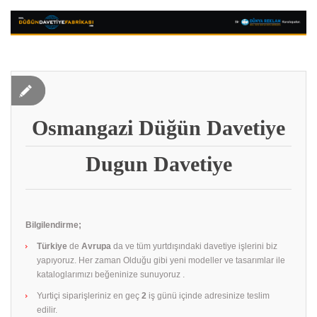
Osmangazi Düğün Davetiye
Dugun Davetiye
Bilgilendirme;
Türkiye
de
Avrupa
da ve tüm yurtdışındaki davetiye işlerini biz
yapıyoruz. Her zaman Olduğu gibi yeni modeller ve tasarımlar ile
kataloglarımızı beğeninize sunuyoruz .
Yurtiçi siparişleriniz en geç
2
iş günü içinde adresinize teslim
edilir.