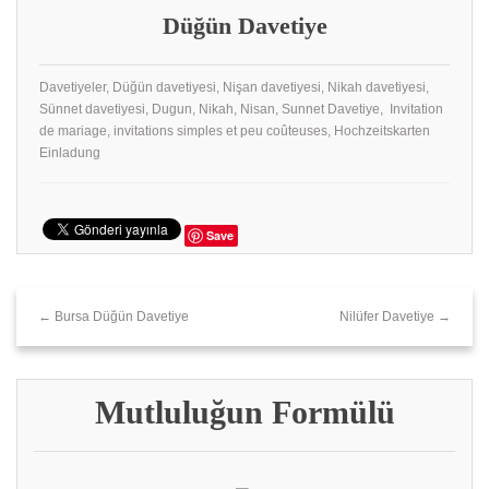
Düğün Davetiye
Davetiyeler, Düğün davetiyesi, Nişan davetiyesi, Nikah davetiyesi,
Sünnet davetiyesi, Dugun, Nikah, Nisan, Sunnet Davetiye, Invitation
de mariage, invitations simples et peu coûteuses, Hochzeitskarten
Einladung
Save
← Bursa Düğün Davetiye
Nilüfer Davetiye →
Mutluluğun Formülü