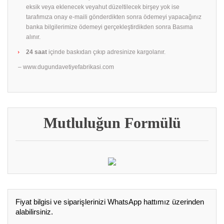
eksik veya eklenecek veyahut düzeltilecek birşey yok ise
tarafımıza onay e-maili gönderdikten sonra ödemeyi yapacağınız
banka bilgilerimize ödemeyi gerçekleştirdikden sonra Basıma
alınır.
24 saat
içinde baskıdan çıkıp adresinize kargolanır.
– www.dugundavetiyefabrikasi.com
Mutluluğun Formülü
Fiyat bilgisi ve siparişlerinizi WhatsApp hattımız üzerinden
alabilirsiniz.