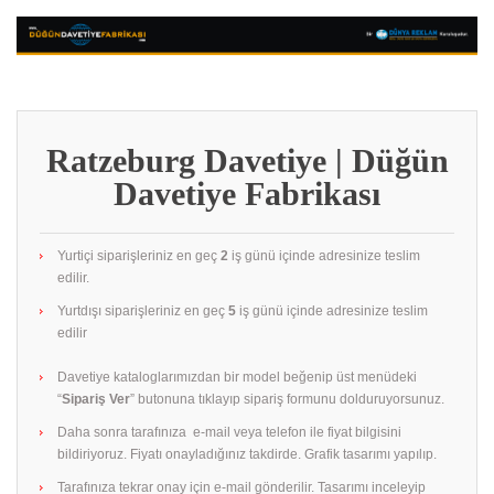
Ratzeburg Davetiye | Düğün
Davetiye Fabrikası
Yurtiçi siparişleriniz en geç
2
iş günü içinde adresinize teslim
edilir.
Yurtdışı siparişleriniz en geç
5
iş günü içinde adresinize teslim
edilir
Davetiye kataloglarımızdan bir model beğenip üst menüdeki
“
Sipariş Ver
” butonuna tıklayıp sipariş formunu dolduruyorsunuz.
Daha sonra tarafınıza e-mail veya telefon ile fiyat bilgisini
bildiriyoruz. Fiyatı onayladığınız takdirde. Grafik tasarımı yapılıp.
Tarafınıza tekrar onay için e-mail gönderilir. Tasarımı inceleyip