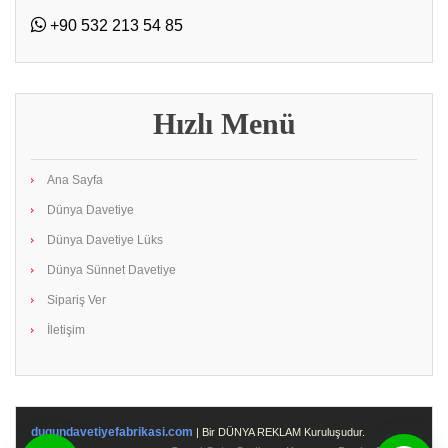
+90 532 213 54 85
Hızlı Menü
Ana Sayfa
Dünya Davetiye
Dünya Davetiye Lüks
Dünya Sünnet Davetiye
Sipariş Ver
İletişim
dugundavetiyefabrikasi.com
| Bir DÜNYA REKLAM Kuruluşudur.