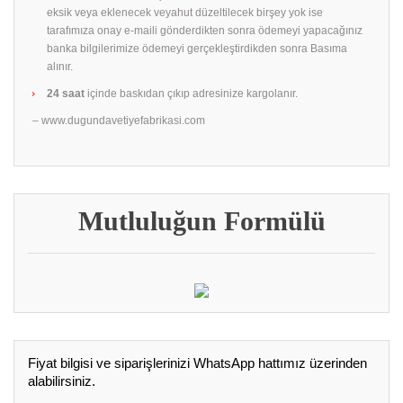
eksik veya eklenecek veyahut düzeltilecek birşey yok ise
tarafımıza onay e-maili gönderdikten sonra ödemeyi yapacağınız
banka bilgilerimize ödemeyi gerçekleştirdikden sonra Basıma
alınır.
24 saat
içinde baskıdan çıkıp adresinize kargolanır.
– www.dugundavetiyefabrikasi.com
Mutluluğun Formülü
Fiyat bilgisi ve siparişlerinizi WhatsApp hattımız üzerinden
alabilirsiniz.