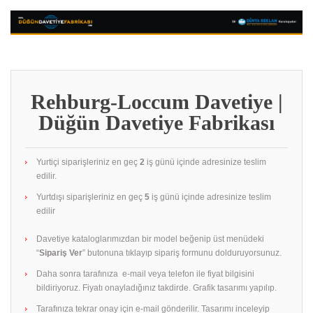
Rehburg-Loccum Davetiye |
Düğün Davetiye Fabrikası
Yurtiçi siparişleriniz en geç
2
iş günü içinde adresinize teslim
edilir.
Yurtdışı siparişleriniz en geç
5
iş günü içinde adresinize teslim
edilir
Davetiye kataloglarımızdan bir model beğenip üst menüdeki
“
Sipariş Ver
” butonuna tıklayıp sipariş formunu dolduruyorsunuz.
Daha sonra tarafınıza e-mail veya telefon ile fiyat bilgisini
bildiriyoruz. Fiyatı onayladığınız takdirde. Grafik tasarımı yapılıp.
Tarafınıza tekrar onay için e-mail gönderilir. Tasarımı inceleyip