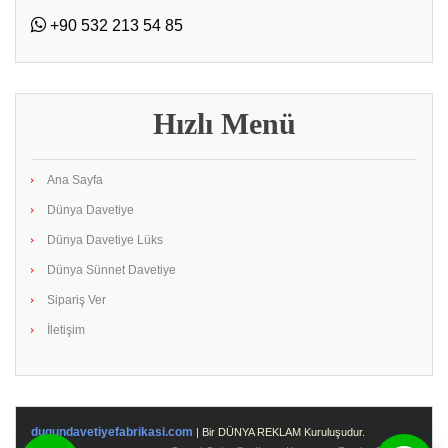
+90 532 213 54 85
Hızlı Menü
Ana Sayfa
Dünya Davetiye
Dünya Davetiye Lüks
Dünya Sünnet Davetiye
Sipariş Ver
İletişim
dugundavetiyefabrikasi.com
| Bir DÜNYA REKLAM Kuruluşudur.