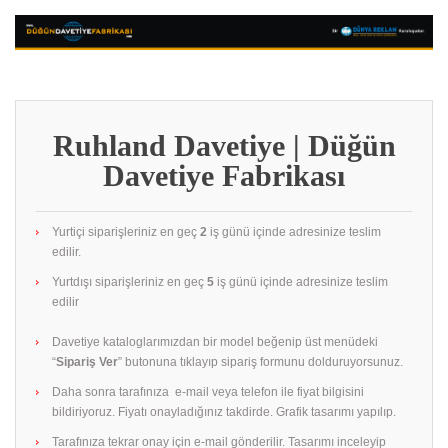
Ruhland Davetiye | Düğün
Davetiye Fabrikası
Yurtiçi siparişleriniz en geç
2
iş günü içinde adresinize teslim
edilir.
Yurtdışı siparişleriniz en geç
5
iş günü içinde adresinize teslim
edilir
Davetiye kataloglarımızdan bir model beğenip üst menüdeki
“
Sipariş Ver
” butonuna tıklayıp sipariş formunu dolduruyorsunuz.
Daha sonra tarafınıza e-mail veya telefon ile fiyat bilgisini
bildiriyoruz. Fiyatı onayladığınız takdirde. Grafik tasarımı yapılıp.
Tarafınıza tekrar onay için e-mail gönderilir. Tasarımı inceleyip