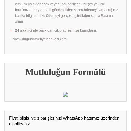
eksik veya eklenecek veyahut düzeltilecek birşey yok ise
tarafımıza onay e-maili gönderdikten sonra ödemeyi yapacağınız
banka bilgilerimize ödemeyi gerçekleştirdikden sonra Basıma
alınır.
24 saat
içinde baskıdan çıkıp adresinize kargolanır.
– www.dugundavetiyefabrikasi.com
Mutluluğun Formülü
Fiyat bilgisi ve siparişlerinizi WhatsApp hattımız üzerinden
alabilirsiniz.