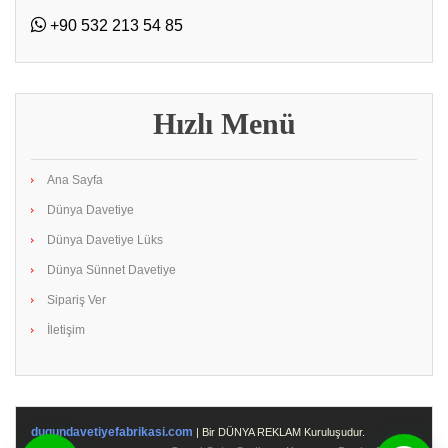
+90 532 213 54 85
Hızlı Menü
Ana Sayfa
Dünya Davetiye
Dünya Davetiye Lüks
Dünya Sünnet Davetiye
Sipariş Ver
İletişim
dugundavetiyefabrikasi.com
| Bir DÜNYA REKLAM Kuruluşudur.