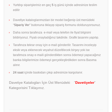
Yurtdışı siparişleriniz en geç
5
iş günü içinde adresinize teslim
edilir
Davetiye kataloglarımızdan bir model beğenip üst menüdeki
“
Sipariş Ver
” butonuna tıklayıp sipariş formunu dolduruyorsunuz.
Daha sonra tarafınıza e-mail veya telefon ile fiyat bilgisini
bildiriyoruz. Fiyatı onayladığınız takdirde. Grafik tasarımı yapılıp.
Tarafınıza tekrar onay için e-mail gönderilir. Tasarımı inceleyip
eksik veya eklenecek veyahut düzeltilecek birşey yok ise
tarafımıza onay e-maili gönderdikten sonra ödemeyi yapacağınız
banka bilgilerimize ödemeyi gerçekleştirdikden sonra Basıma
alınır.
24 saat
içinde baskıdan çıkıp adresinize kargolanır.
Davetiye Katalogları İçin Üst Menüdeki “
Davetiyeler
”
Kategorisini Tıklayınız.