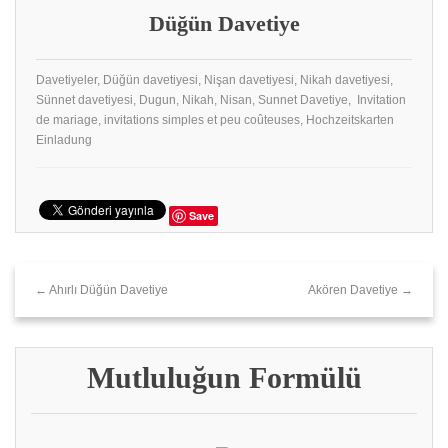
Düğün Davetiye
Davetiyeler, Düğün davetiyesi, Nişan davetiyesi, Nikah davetiyesi,
Sünnet davetiyesi, Dugun, Nikah, Nisan, Sunnet Davetiye, Invitation
de mariage, invitations simples et peu coûteuses, Hochzeitskarten
Einladung
Save
← Ahırlı Düğün Davetiye
Akören Davetiye →
Mutluluğun Formülü