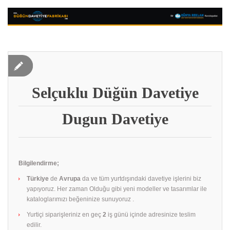
Selçuklu Düğün Davetiye
Dugun Davetiye
Bilgilendirme;
Türkiye
de
Avrupa
da ve tüm yurtdışındaki davetiye işlerini biz
yapıyoruz. Her zaman Olduğu gibi yeni modeller ve tasarımlar ile
kataloglarımızı beğeninize sunuyoruz .
Yurtiçi siparişleriniz en geç
2
iş günü içinde adresinize teslim
edilir.