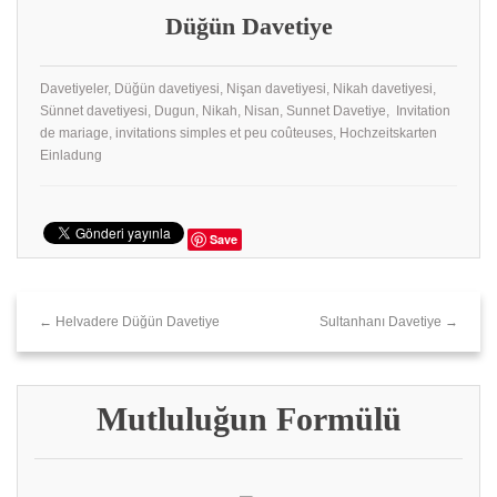
Düğün Davetiye
Davetiyeler, Düğün davetiyesi, Nişan davetiyesi, Nikah davetiyesi,
Sünnet davetiyesi, Dugun, Nikah, Nisan, Sunnet Davetiye, Invitation
de mariage, invitations simples et peu coûteuses, Hochzeitskarten
Einladung
Save
← Helvadere Düğün Davetiye
Sultanhanı Davetiye →
Mutluluğun Formülü