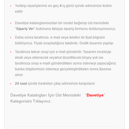
Yurtdışı siparişleriniz en geç
4
iş günü içinde adresinize teslim
edilir
Davetiye kataloglarımızdan bir model beğenip üst menüdeki
“
Sipariş Ver
” butonuna tıklayıp sipariş formunu dolduruyorsunuz.
Daha sonra tarafınıza e-mail veya telefon ile fiyat bilgisini
bildiriyoruz. Fiyatı onayladığınız takdirde. Grafik tasarımı yapılıp.
Tarafınıza tekrar onay için e-mail gönderilir. Tasarımı inceleyip
eksik veya eklenecek veyahut düzeltilecek birşey yok ise
tarafımıza onay e-maili gönderdikten sonra ödemeyi yapacağınız
banka bilgilerimize ödemeyi gerçekleştirdikden sonra Basıma
alınır.
24 saat
içinde baskıdan çıkıp adresinize kargolanır.
Davetiye Katalogları İçin Üst Menüdeki “
Davetiye
”
Kategorisini Tıklayınız.