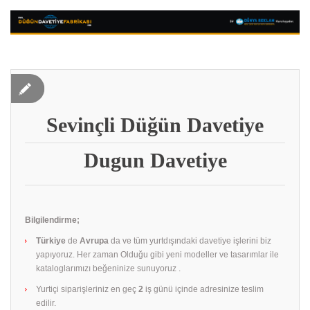
Sevinçli Düğün Davetiye
Dugun Davetiye
Bilgilendirme;
Türkiye
de
Avrupa
da ve tüm yurtdışındaki davetiye işlerini biz
yapıyoruz. Her zaman Olduğu gibi yeni modeller ve tasarımlar ile
kataloglarımızı beğeninize sunuyoruz .
Yurtiçi siparişleriniz en geç
2
iş günü içinde adresinize teslim
edilir.