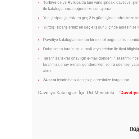
Türkiye
de ve
Avrupa
da tüm yurtdışındaki davetiye işle
ile kataloglarımızı beğeninize sunuyoruz .
Yurtiçi siparişleriniz en geç
2
iş günü içinde adresinize tes
Yurtdışı siparişleriniz en geç
4
iş günü içinde adresinize te
Davetiye kataloglarımızdan bir model beğenip üst menüd
Daha sonra tarafınıza e-mail veya telefon ile fiyat bilgisini
Tarafınıza tekrar onay için e-mail gönderilir. Tasarımı in
tarafımıza onay e-maili gönderdikten sonra ödemeyi yap
alınır.
24 saat
içinde baskıdan çıkıp adresinize kargolanır.
Davetiye Katalogları İçin Üst Menüdeki “
Davetiye
Düğ