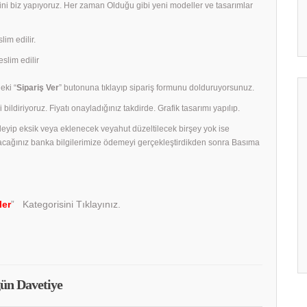
rini biz yapıyoruz. Her zaman Olduğu gibi yeni modeller ve tasarımlar
lim edilir.
slim edilir
eki “
Sipariş Ver
” butonuna tıklayıp sipariş formunu dolduruyorsunuz.
 bildiriyoruz. Fiyatı onayladığınız takdirde. Grafik tasarımı yapılıp.
celeyip eksik veya eklenecek veyahut düzeltilecek birşey yok ise
acağınız banka bilgilerimize ödemeyi gerçekleştirdikden sonra Basıma
ler
” Kategorisini Tıklayınız.
ün Davetiye