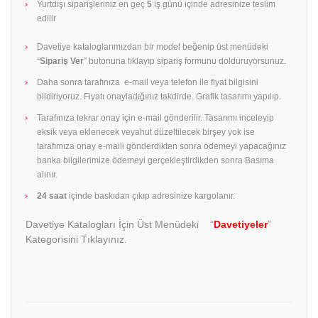
Yurtdışı siparişleriniz en geç
5
iş günü içinde adresinize teslim
edilir
Davetiye kataloglarımızdan bir model beğenip üst menüdeki
“
Sipariş Ver
” butonuna tıklayıp sipariş formunu dolduruyorsunuz.
Daha sonra tarafınıza e-mail veya telefon ile fiyat bilgisini
bildiriyoruz. Fiyatı onayladığınız takdirde. Grafik tasarımı yapılıp.
Tarafınıza tekrar onay için e-mail gönderilir. Tasarımı inceleyip
eksik veya eklenecek veyahut düzeltilecek birşey yok ise
tarafımıza onay e-maili gönderdikten sonra ödemeyi yapacağınız
banka bilgilerimize ödemeyi gerçekleştirdikden sonra Basıma
alınır.
24 saat
içinde baskıdan çıkıp adresinize kargolanır.
Davetiye Katalogları İçin Üst Menüdeki “
Davetiyeler
”
Kategorisini Tıklayınız.