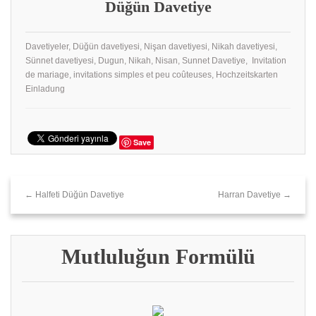
Düğün Davetiye
Davetiyeler, Düğün davetiyesi, Nişan davetiyesi, Nikah davetiyesi,
Sünnet davetiyesi, Dugun, Nikah, Nisan, Sunnet Davetiye, Invitation
de mariage, invitations simples et peu coûteuses, Hochzeitskarten
Einladung
Save
← Halfeti‎ Düğün Davetiye
Harran Davetiye →
Mutluluğun Formülü