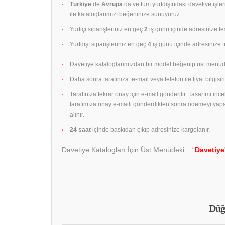
Türkiye
de
Avrupa
da ve tüm yurtdışındaki davetiye işle
ile kataloglarımızı beğeninize sunuyoruz .
Yurtiçi siparişleriniz en geç
2
iş günü içinde adresinize tes
Yurtdışı siparişleriniz en geç
4
iş günü içinde adresinize te
Davetiye kataloglarımızdan bir model beğenip üst menüd
Daha sonra tarafınıza e-mail veya telefon ile fiyat bilgisini
Tarafınıza tekrar onay için e-mail gönderilir. Tasarımı in
tarafımıza onay e-maili gönderdikten sonra ödemeyi yap
alınır.
24 saat
içinde baskıdan çıkıp adresinize kargolanır.
Davetiye Katalogları İçin Üst Menüdeki “
Davetiye
Düğ