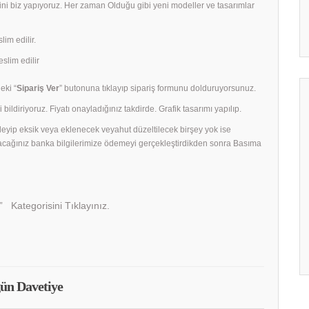
rini biz yapıyoruz. Her zaman Olduğu gibi yeni modeller ve tasarımlar
lim edilir.
slim edilir
eki “
Sipariş Ver
” butonuna tıklayıp sipariş formunu dolduruyorsunuz.
 bildiriyoruz. Fiyatı onayladığınız takdirde. Grafik tasarımı yapılıp.
celeyip eksik veya eklenecek veyahut düzeltilecek birşey yok ise
acağınız banka bilgilerimize ödemeyi gerçekleştirdikden sonra Basıma
” Kategorisini Tıklayınız.
ün Davetiye