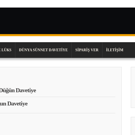
 LÜKS
DÜNYA SÜNNET DAVETIYE
SIPARIŞ VER
İLETIŞIM
 Düğün Davetiye
un Davetiye