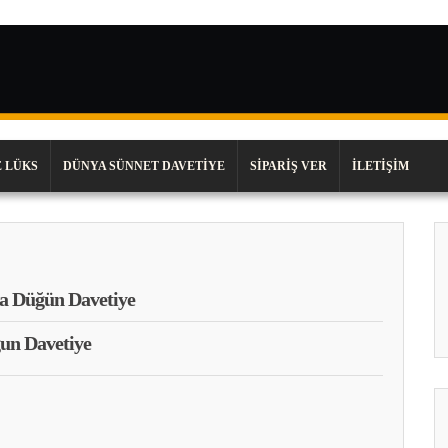
 LÜKS
DÜNYA SÜNNET DAVETIYE
SIPARIŞ VER
İLETIŞIM
a Düğün Davetiye
un Davetiye