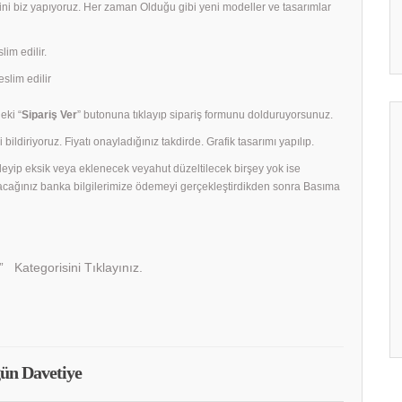
rini biz yapıyoruz. Her zaman Olduğu gibi yeni modeller ve tasarımlar
lim edilir.
slim edilir
eki “
Sipariş Ver
” butonuna tıklayıp sipariş formunu dolduruyorsunuz.
 bildiriyoruz. Fiyatı onayladığınız takdirde. Grafik tasarımı yapılıp.
celeyip eksik veya eklenecek veyahut düzeltilecek birşey yok ise
acağınız banka bilgilerimize ödemeyi gerçekleştirdikden sonra Basıma
” Kategorisini Tıklayınız.
ün Davetiye