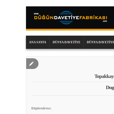
ANA SAYFA
DÜNYA DAVETIYE
DÜNYA DAVETIYE
Topakkay
Dug
Bilgilendirme;