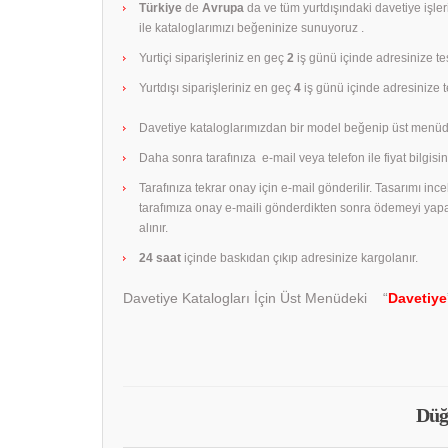
Türkiye
de
Avrupa
da ve tüm yurtdışındaki davetiye işle
ile kataloglarımızı beğeninize sunuyoruz .
Yurtiçi siparişleriniz en geç
2
iş günü içinde adresinize tes
Yurtdışı siparişleriniz en geç
4
iş günü içinde adresinize te
Davetiye kataloglarımızdan bir model beğenip üst menüd
Daha sonra tarafınıza e-mail veya telefon ile fiyat bilgisini
Tarafınıza tekrar onay için e-mail gönderilir. Tasarımı in
tarafımıza onay e-maili gönderdikten sonra ödemeyi yap
alınır.
24 saat
içinde baskıdan çıkıp adresinize kargolanır.
Davetiye Katalogları İçin Üst Menüdeki “
Davetiye
Düğ