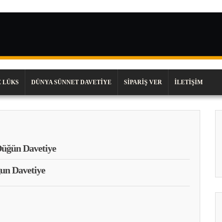
 LÜKS
DÜNYA SÜNNET DAVETIYE
SIPARIŞ VER
İLETIŞIM
üğün Davetiye
un Davetiye