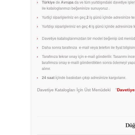
Türkiye
de
Avrupa
da ve tüm yurtdışındaki davetiye işle
ile kataloglarımızı beğeninize sunuyoruz .
Yurtiçi siparişleriniz en geç
2
iş günü içinde adresinize tes
Yurtdışı siparişleriniz en geç
4
iş günü içinde adresinize te
Davetiye kataloglarımızdan bir model beğenip üst menüd
Daha sonra tarafınıza e-mail veya telefon ile fiyat bilgisini
Tarafınıza tekrar onay için e-mail gönderilir. Tasarımı in
tarafımıza onay e-maili gönderdikten sonra ödemeyi yap
alınır.
24 saat
içinde baskıdan çıkıp adresinize kargolanır.
Davetiye Katalogları İçin Üst Menüdeki “
Davetiye
Düğ