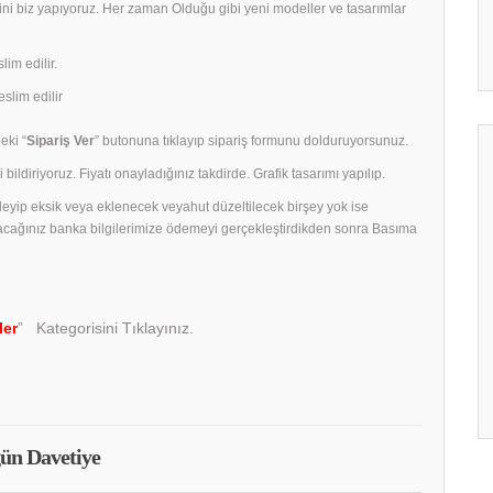
rini biz yapıyoruz. Her zaman Olduğu gibi yeni modeller ve tasarımlar
lim edilir.
slim edilir
eki “
Sipariş Ver
” butonuna tıklayıp sipariş formunu dolduruyorsunuz.
 bildiriyoruz. Fiyatı onayladığınız takdirde. Grafik tasarımı yapılıp.
celeyip eksik veya eklenecek veyahut düzeltilecek birşey yok ise
acağınız banka bilgilerimize ödemeyi gerçekleştirdikden sonra Basıma
ler
” Kategorisini Tıklayınız.
ün Davetiye