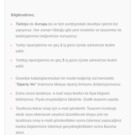
Bilgilendirme;
Türkiye
de
Avrupa
da ve tüm yurtdışındaki davetiye işlerini biz
yapıyoruz. Her zaman Olduğu gibi yeni modeller ve tasarımlar ile
kataloglarımızı beğeninize sunuyoruz .
Yurtiçi siparişleriniz en geç
2
iş günü içinde adresinize teslim
edilir.
Yurtdışı siparişleriniz en geç
5
iş günü içinde adresinize teslim
edilir
Davetiye kataloglarımızdan bir model beğenip üst menüdeki
“
Sipariş Ver
” butonuna tıklayıp sipariş formunu dolduruyorsunuz.
Daha sonra tarafınıza e-mail veya telefon ile fiyat bilgisini
bildiriyoruz. Fiyatı onayladığınız takdirde. Grafik tasarımı yapılıp.
Tarafınıza tekrar onay için e-mail gönderilir. Tasarımı inceleyip
eksik veya eklenecek veyahut düzeltilecek birşey yok ise
tarafımıza onay e-maili gönderdikten sonra ödemeyi yapacağınız
banka bilgilerimize ödemeyi gerçekleştirdikden sonra Basıma
alınır.