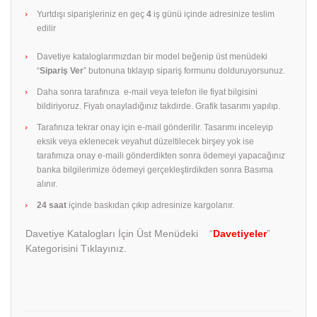
Yurtdışı siparişleriniz en geç
4
iş günü içinde adresinize teslim
edilir
Davetiye kataloglarımızdan bir model beğenip üst menüdeki
“
Sipariş Ver
” butonuna tıklayıp sipariş formunu dolduruyorsunuz.
Daha sonra tarafınıza e-mail veya telefon ile fiyat bilgisini
bildiriyoruz. Fiyatı onayladığınız takdirde. Grafik tasarımı yapılıp.
Tarafınıza tekrar onay için e-mail gönderilir. Tasarımı inceleyip
eksik veya eklenecek veyahut düzeltilecek birşey yok ise
tarafımıza onay e-maili gönderdikten sonra ödemeyi yapacağınız
banka bilgilerimize ödemeyi gerçekleştirdikden sonra Basıma
alınır.
24 saat
içinde baskıdan çıkıp adresinize kargolanır.
Davetiye Katalogları İçin Üst Menüdeki “
Davetiyeler
”
Kategorisini Tıklayınız.