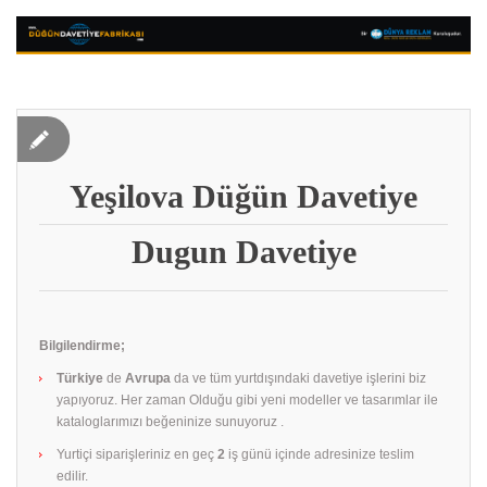
Yeşilova Düğün Davetiye
Dugun Davetiye
Bilgilendirme;
Türkiye
de
Avrupa
da ve tüm yurtdışındaki davetiye işlerini biz
yapıyoruz. Her zaman Olduğu gibi yeni modeller ve tasarımlar ile
kataloglarımızı beğeninize sunuyoruz .
Yurtiçi siparişleriniz en geç
2
iş günü içinde adresinize teslim
edilir.