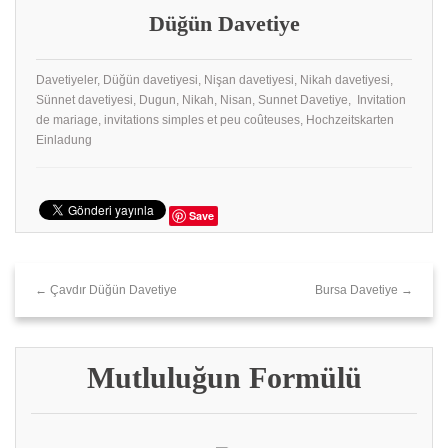
Düğün Davetiye
Davetiyeler, Düğün davetiyesi, Nişan davetiyesi, Nikah davetiyesi,
Sünnet davetiyesi, Dugun, Nikah, Nisan, Sunnet Davetiye, Invitation
de mariage, invitations simples et peu coûteuses, Hochzeitskarten
Einladung
Save
← Çavdır Düğün Davetiye
Bursa Davetiye →
Mutluluğun Formülü