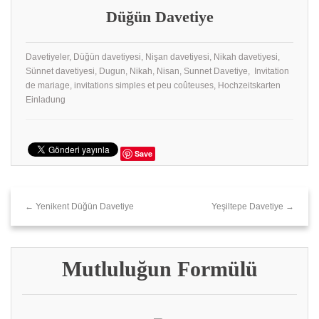
Düğün Davetiye
Davetiyeler, Düğün davetiyesi, Nişan davetiyesi, Nikah davetiyesi,
Sünnet davetiyesi, Dugun, Nikah, Nisan, Sunnet Davetiye, Invitation
de mariage, invitations simples et peu coûteuses, Hochzeitskarten
Einladung
Save
← Yenikent Düğün Davetiye
Yeşiltepe Davetiye →
Mutluluğun Formülü