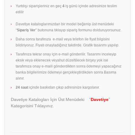
Yurtdışı siparişleriniz en geç
4
iş günü içinde adresinize teslim
edilir
Davetiye kataloglarımızdan bir model beğenip üst menüdeki
“
Sipariş Ver
” butonuna tıklayıp sipariş formunu dolduruyorsunuz.
Daha sonra tarafınıza e-mail veya telefon ile fiyat bilgisini
bildiriyoruz. Fiyatı onayladığınız takdirde. Grafik tasarımı yapılıp.
Tarafınıza tekrar onay için e-mail gönderilir. Tasarımı inceleyip
eksik veya eklenecek veyahut düzeltilecek birşey yok ise
tarafımıza onay e-maili gönderdikten sonra ödemeyi yapacağınız
banka bilgilerimize ödemeyi gerçekleştirdikden sonra Basıma
alınır.
24 saat
içinde baskıdan çıkıp adresinize kargolanır.
Davetiye Katalogları İçin Üst Menüdeki “
Davetiye
”
Kategorisini Tıklayınız.