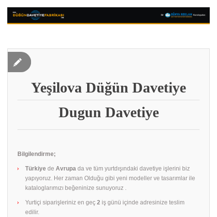
Yeşilova Düğün Davetiye
Dugun Davetiye
Bilgilendirme;
Türkiye
de
Avrupa
da ve tüm yurtdışındaki davetiye işlerini biz
yapıyoruz. Her zaman Olduğu gibi yeni modeller ve tasarımlar ile
kataloglarımızı beğeninize sunuyoruz .
Yurtiçi siparişleriniz en geç
2
iş günü içinde adresinize teslim
edilir.