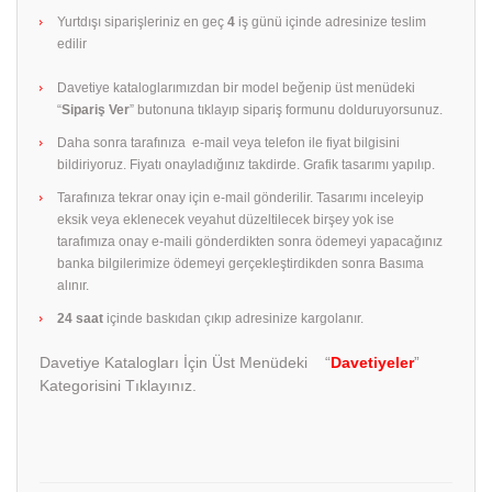
Yurtdışı siparişleriniz en geç
4
iş günü içinde adresinize teslim
edilir
Davetiye kataloglarımızdan bir model beğenip üst menüdeki
“
Sipariş Ver
” butonuna tıklayıp sipariş formunu dolduruyorsunuz.
Daha sonra tarafınıza e-mail veya telefon ile fiyat bilgisini
bildiriyoruz. Fiyatı onayladığınız takdirde. Grafik tasarımı yapılıp.
Tarafınıza tekrar onay için e-mail gönderilir. Tasarımı inceleyip
eksik veya eklenecek veyahut düzeltilecek birşey yok ise
tarafımıza onay e-maili gönderdikten sonra ödemeyi yapacağınız
banka bilgilerimize ödemeyi gerçekleştirdikden sonra Basıma
alınır.
24 saat
içinde baskıdan çıkıp adresinize kargolanır.
Davetiye Katalogları İçin Üst Menüdeki “
Davetiyeler
”
Kategorisini Tıklayınız.