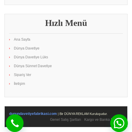
Hızlı Menü
Ana Sayfa
Dünya Davetiye
Dünya Davetiye Lüks
Dünya Sünnet Davetiye
Sipariş Ver
İletişim
dugundavetiyefabrikasi.com
| Bir DÜNYA REKLAM Kuruluşudur.
Genel Satış Şartları
Kargo ve Banka Bilgileri