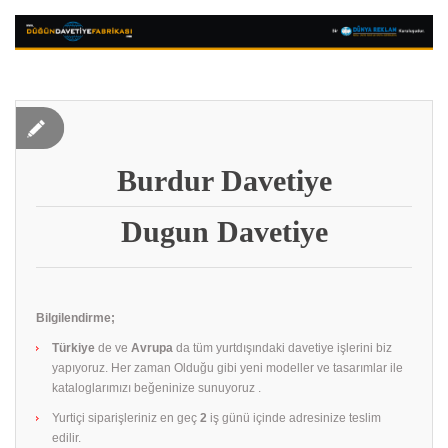
Burdur Davetiye
Dugun Davetiye
Bilgilendirme;
Türkiye
de ve
Avrupa
da tüm yurtdışındaki davetiye işlerini biz
yapıyoruz. Her zaman Olduğu gibi yeni modeller ve tasarımlar ile
kataloglarımızı beğeninize sunuyoruz .
Yurtiçi siparişleriniz en geç
2
iş günü içinde adresinize teslim
edilir.