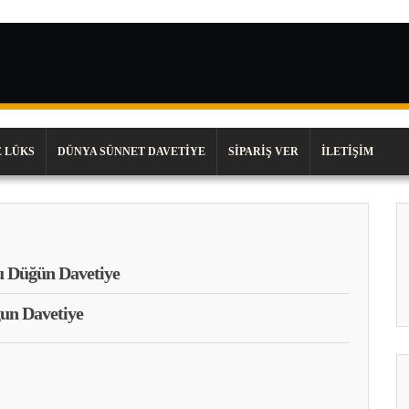
 LÜKS
DÜNYA SÜNNET DAVETIYE
SIPARIŞ VER
İLETIŞIM
 Düğün Davetiye
un Davetiye