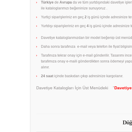
Türkiye
de
Avrupa
da ve tüm yurtdışındaki davetiye işle
ile kataloglarımızı beğeninize sunuyoruz .
Yurtiçi siparişleriniz en geç
2
iş günü içinde adresinize tes
Yurtdışı siparişleriniz en geç
4
iş günü içinde adresinize te
Davetiye kataloglarımızdan bir model beğenip üst menüd
Daha sonra tarafınıza e-mail veya telefon ile fiyat bilgisini
Tarafınıza tekrar onay için e-mail gönderilir. Tasarımı in
tarafımıza onay e-maili gönderdikten sonra ödemeyi yap
alınır.
24 saat
içinde baskıdan çıkıp adresinize kargolanır.
Davetiye Katalogları İçin Üst Menüdeki “
Davetiye
Düğ