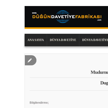
ANA SAYFA
DÜNYA DAVETIYE
DÜNYA DAVETIYE
Mudurnu
Dug
Bilgilendirme;