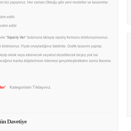
rini biz yapıyoruz. Her zaman Olduğu gibi yeni modeller ve tasarımlar
lim edilir.
slim edilir
eki “
Sipariş Ver
” butonuna tıklayıp sipariş formunu dolduruyorsunuz.
 bildiriyoruz. Fiyatı onayladığınız takdirde. Grafik tasarımı yapılıp.
celeyip eksik veya eklenecek veyahut düzeltilecek birşey yok ise
acağınız banka bilgilerimize ödemeyi gerçekleştirdikden sonra Basıma
ler
” Kategorisini Tıklayınız.
ün Davetiye