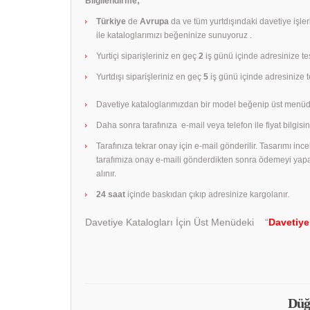
Bilgilendirme;
Türkiye
de
Avrupa
da ve tüm yurtdışındaki davetiye işle
ile kataloglarımızı beğeninize sunuyoruz .
Yurtiçi siparişleriniz en geç
2
iş günü içinde adresinize tes
Yurtdışı siparişleriniz en geç
5
iş günü içinde adresinize te
Davetiye kataloglarımızdan bir model beğenip üst menüd
Daha sonra tarafınıza e-mail veya telefon ile fiyat bilgisini
Tarafınıza tekrar onay için e-mail gönderilir. Tasarımı in
tarafımıza onay e-maili gönderdikten sonra ödemeyi yap
alınır.
24 saat
içinde baskıdan çıkıp adresinize kargolanır.
Davetiye Katalogları İçin Üst Menüdeki “
Davetiye
Düğ