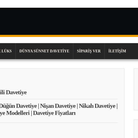
 LÜKS
DÜNYA SÜNNET DAVETIYE
SIPARIŞ VER
İLETIŞIM
ili Davetiye
 Düğün Davetiye | Nişan Davetiye | Nikah Davetiye |
ye Modelleri | Davetiye Fiyatları