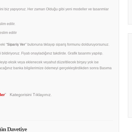
rini biz yapıyoruz. Her zaman Olduğu gibi yeni modeller ve tasarımlar
lim edilir.
slim edilir
eki “
Sipariş Ver
” butonuna tıklayıp sipariş formunu dolduruyorsunuz.
 bildiriyoruz. Fiyatı onayladığınız takdirde. Grafik tasarımı yapılıp.
celeyip eksik veya eklenecek veyahut düzeltilecek birşey yok ise
acağınız banka bilgilerimize ödemeyi gerçekleştirdikden sonra Basıma
ler
” Kategorisini Tıklayınız.
ün Davetiye