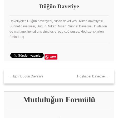
Düğün Davetiye
Davetiyeler, Düğün davetiyesi, Nişan davetiyesi, Nikah davetiyesi,
Sünnet davetiyesi, Dugun, Nikah, Nisan, Sunnet Davetiye, Invitation
de mariage, invitations simples et peu coûteuses, Hochzeitskarten
Einladung
Save
← Iğdır Düğün Davetiye
Hoşhaber Davetiye →
Mutluluğun Formülü