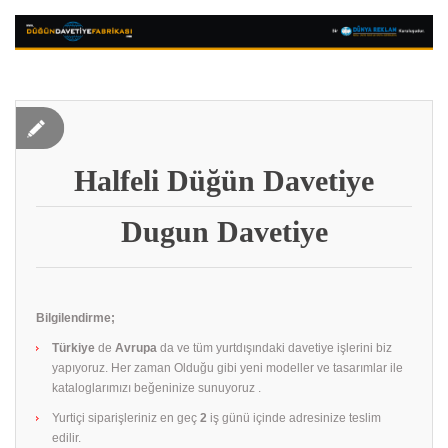
Halfeli Düğün Davetiye
Dugun Davetiye
Bilgilendirme;
Türkiye
de
Avrupa
da ve tüm yurtdışındaki davetiye işlerini biz
yapıyoruz. Her zaman Olduğu gibi yeni modeller ve tasarımlar ile
kataloglarımızı beğeninize sunuyoruz .
Yurtiçi siparişleriniz en geç
2
iş günü içinde adresinize teslim
edilir.