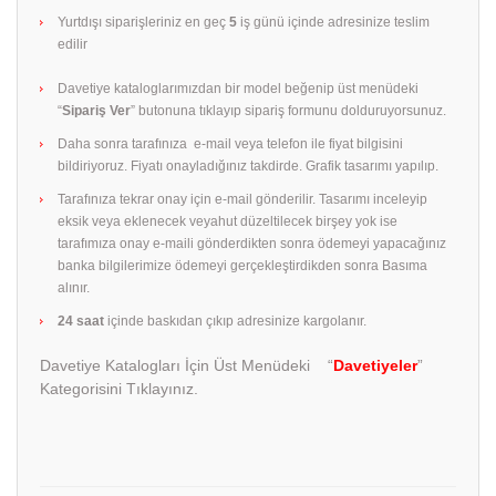
Yurtdışı siparişleriniz en geç
5
iş günü içinde adresinize teslim
edilir
Davetiye kataloglarımızdan bir model beğenip üst menüdeki
“
Sipariş Ver
” butonuna tıklayıp sipariş formunu dolduruyorsunuz.
Daha sonra tarafınıza e-mail veya telefon ile fiyat bilgisini
bildiriyoruz. Fiyatı onayladığınız takdirde. Grafik tasarımı yapılıp.
Tarafınıza tekrar onay için e-mail gönderilir. Tasarımı inceleyip
eksik veya eklenecek veyahut düzeltilecek birşey yok ise
tarafımıza onay e-maili gönderdikten sonra ödemeyi yapacağınız
banka bilgilerimize ödemeyi gerçekleştirdikden sonra Basıma
alınır.
24 saat
içinde baskıdan çıkıp adresinize kargolanır.
Davetiye Katalogları İçin Üst Menüdeki “
Davetiyeler
”
Kategorisini Tıklayınız.